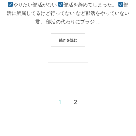
やりたい部活がない
部活を辞めてしまった。
部
活に所属してるけど行ってない など部活をやっていない
君、 部活の代わりにブラジ …
“部活よりもブラジリアン柔術をお
続きを読む
投
1
2
稿
ナ