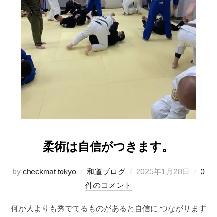
柔術は自信がつきます。
投
by
checkmat tokyo
和道ブログ
2025年1月28日
0
稿
件のコメント
日:
何か人よりも秀でてるものがあると自信に つながります