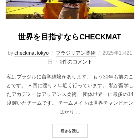
世界を目指すならCHECKMAT
投
by
checkmat tokyo
ブラジリアン柔術
2025年1月21
稿
日
0件のコメント
日:
私はブラジルに留学経験があります。 もう30年も前のこ
とです。 ８回に渡り２年近く行っています。 私が留学し
たアカデミーはアリアンス柔術、 団体世界一に最多の14
度輝いたチームです。 チームメイトは世界チャンピオン
ばかり …
“世界を目指すならCHECKMAT”
続きを読む