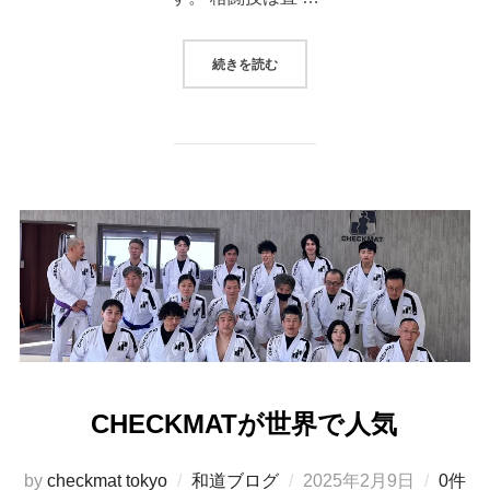
“自信を得てください。”
続きを読む
CHECKMATが世界で人気
投
by
checkmat tokyo
和道ブログ
2025年2月9日
0件