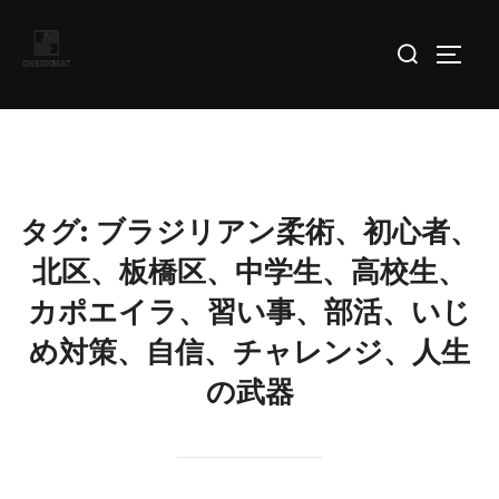
コ
検
ン
サイド
索
テ
対
ン
象:
ツ
へ
ス
タグ:
ブラジリアン柔術、初心者、
キ
北区、板橋区、中学生、高校生、
ッ
プ
カポエイラ、習い事、部活、いじ
め対策、自信、チャレンジ、人生
の武器