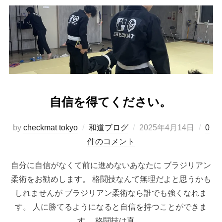
自信を得てください。
投
by
checkmat tokyo
和道ブログ
2025年4月14日
0
稿
件のコメント
日:
自分に自信がなくて前に進めないあなたに ブラジリアン
柔術をお勧めします。 格闘技なんて無理だよと思うかも
しれませんが ブラジリアン柔術なら誰でも強くなれま
す。 人に勝てるようになると自信を持つことができま
す。 格闘技は直 …