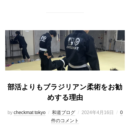
部活よりもブラジリアン柔術をお勧
めする理由
投
by
checkmat tokyo
和道ブログ
2024年4月16日
0
稿
件のコメント
日: