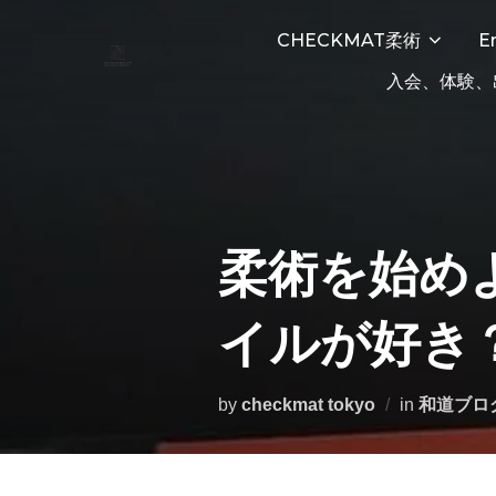
コ
CHECKMAT柔術
E
ン
テ
入会、体験、
ン
ツ
へ
ス
キ
柔術を始め
ッ
プ
イルが好き
by
checkmat tokyo
in
和道ブロ