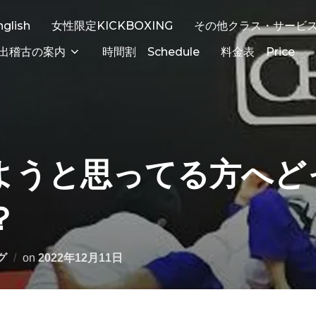
nglish
女性限定KICKBOXING
その他クラス・サービ
出稽古の案内
時間割 Schedule
料金表 Price
ようと思ってる方へど
？
投
グ
on
2022年12月11日
稿
日: