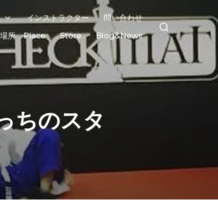
検
ス
インストラクター
問い合わせ
索
場所 Place
Store
Blog&News
対
象:
っちのスタ