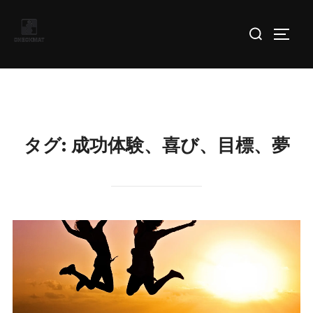
コ
検
ン
サイド
索
テ
対
ン
象:
ツ
へ
ス
タグ:
成功体験、喜び、目標、夢
キ
ッ
プ