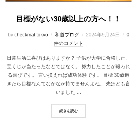
目標がない30歳以上の方へ！！
投
by
checkmat tokyo
和道ブログ
2024年9月24日
0
稿
件のコメント
日:
日常生活に喜びはありますか？ 子供が大学に合格した。
宝くじが当たったなどではなく。 努力したことが報われ
る喜びです。 言い換えれば成功体験です。 目標 30歳過
ぎたら目標なんてなかなか持てませんよね。 先ほども言
いました …
“目標がない30歳以上の方へ！！”
続きを読む