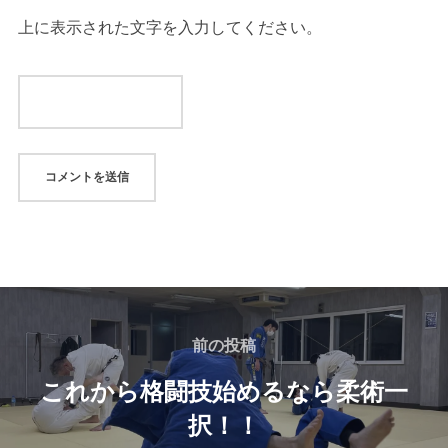
上に表示された文字を入力してください。
投
稿
前
前の投稿
の
ナ
これから格闘技始めるなら柔術一
投
択！！
ビ
稿