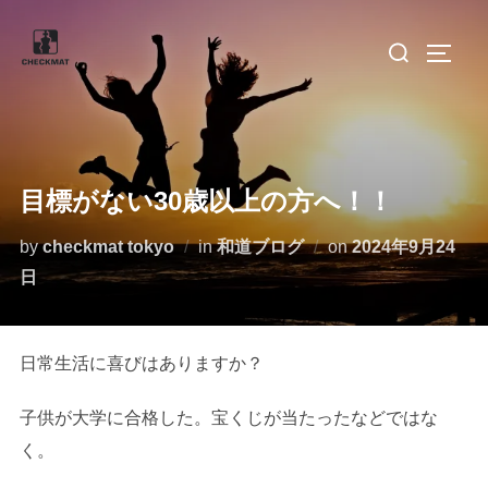
コ
検
ン
サイド
索
テ
対
ン
象:
ツ
へ
目標がない30歳以上の方へ！！
ス
キ
投
by
checkmat tokyo
in
和道ブログ
on
2024年9月24
ッ
稿
日
プ
日:
日常生活に喜びはありますか？
子供が大学に合格した。宝くじが当たったなどではな
く。