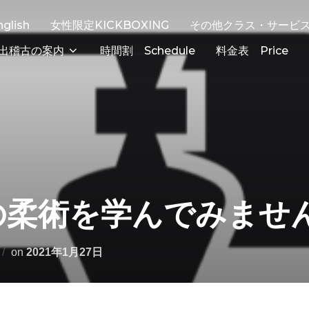
nglish
女性限定KICKBOXING
その他クラス・サービ
出稽古の案内
時間割 Schedule
料金表 Price
atの柔術を学んでみませ
on
2021年1月27日