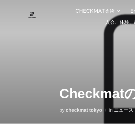
CHECKMAT柔術
E
入会、体験、
Checkm
by
checkmat tokyo
in
ニュース