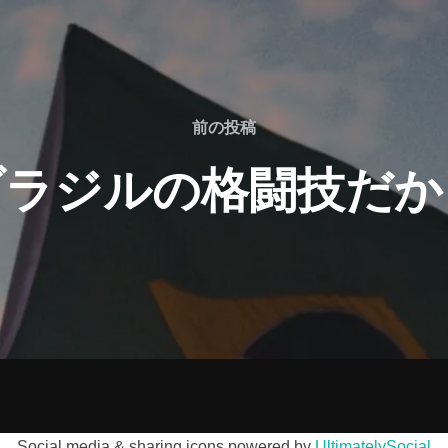
前の投稿
ブラジルの格闘技だか
Social media & sharing icons powered by
UltimatelySocial