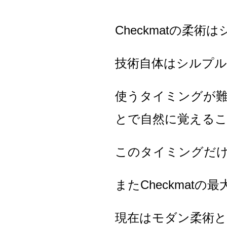
Checkmatの
技術自体はシルプ
使うタイミングが
とで自然に覚える
このタイミングだ
またCheckmat
現在はモダン柔術