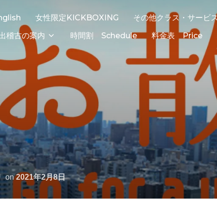
nglish
女性限定KICKBOXING
その他クラス・サービ
出稽古の案内
時間割 Schedule
料金表 Price
on
2021年2月8日