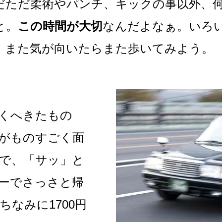
だただ柔術やパンチ、キックの事以外、
と。
この時間が大切
なんだよなぁ。いろ
。また気が向いたらまた歩いてみよう。
くへきたもの
がものすごく面
で、「サッ」と
ーでさっさと帰
ちなみに1700円