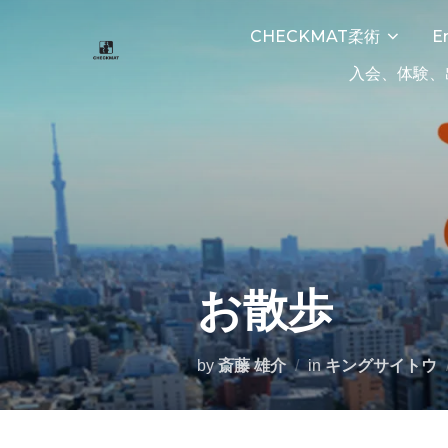
CHECKMAT柔術
E
入会、体験、
お散歩
by
斎藤 雄介
in
キングサイトウ