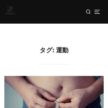
コ
検
ン
サイド
索
テ
対
ン
象:
ツ
へ
ス
タグ:
運動
キ
ッ
プ