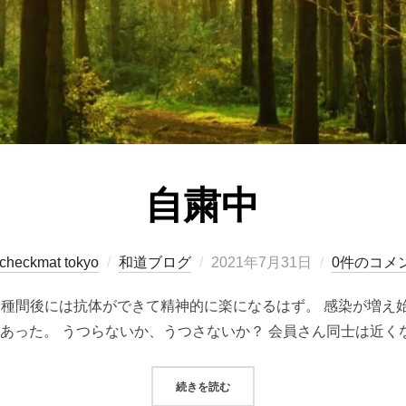
自粛中
投
checkmat tokyo
和道ブログ
2021年7月31日
0件のコメ
稿
 2種間後には抗体ができて精神的に楽になるはず。 感染が増え
日:
あった。 うつらないか、うつさないか？ 会員さん同士は近くな
“自粛中”
続きを読む