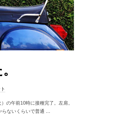
た。
ント
）の午前10時に接種完了。左肩。
からないくらいで普通 …