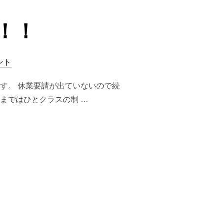
！！
ント
す。 休業要請が出ていないので続
まではひとクラスの制 …