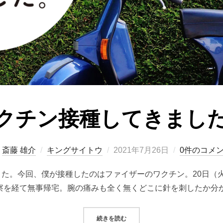
クチン接種してきまし
投
y
斎藤 雄介
キングサイトウ
2021年7月26日
0件のコメ
稿
きた。今回、僕が接種したのはファイザーのワクチン。20日（火
日:
察を経て無事帰宅。腕の痛みも全く無くどこに針を刺したか分
“ワクチン接種してきました。”
続きを読む