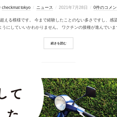
投
y
checkmat tokyo
ニュース
2021年7月28日
0件のコメン
稿
人を超える模様です。 今まで経験したことのない多さですし、感
日:
ようにしていいかわかりません。 ワクチンの接種が進んでいます
“休館のお知らせ”
続きを読む