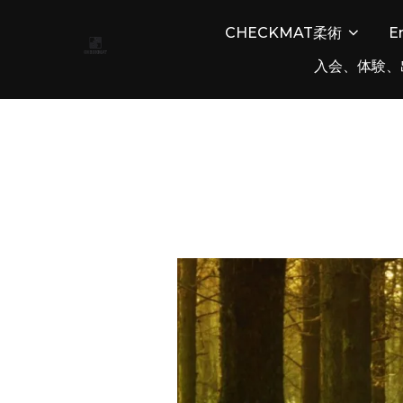
コ
CHECKMAT柔術
E
ン
テ
入会、体験、
ン
ツ
へ
ス
キ
ッ
プ