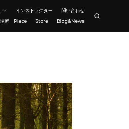
検
ス
インストラクター
問い合わせ
索
場所 Place
Store
Blog&News
対
象: