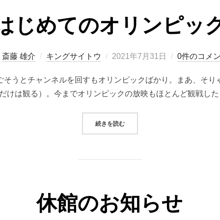
はじめてのオリンピッ
投
y
斎藤 雄介
キングサイトウ
2021年7月31日
0件のコメ
稿
ごそうとチャンネルを回すもオリンピックばかり。まあ、そり
日:
だけは観る）。今までオリンピックの放映もほとんど観戦した
“はじめてのオリンピック”
続きを読む
休館のお知らせ