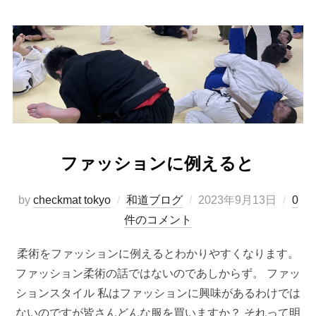
ファッションに例えると
投
by
checkmat tokyo
和道ブログ
2023年9月13日
0
稿
件のコメント
日:
柔術をファッションに例えるとわかりやすくなります。
ファッション柔術の話ではないのであしからず。 ファッ
ションスタイル 私はファッションに興味があるわけでは
ないのですが皆さんどんな服を買いますか？ それって明