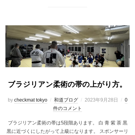
ブラジリアン柔術の帯の上がり方。
投
by
checkmat tokyo
和道ブログ
2023年9月28日
0
稿
件のコメント
日:
ブラジリアン柔術の帯は5段階あります。 白 青 紫 茶 黒
黒に近づくにしたがって上級になります。 スポンサーリ