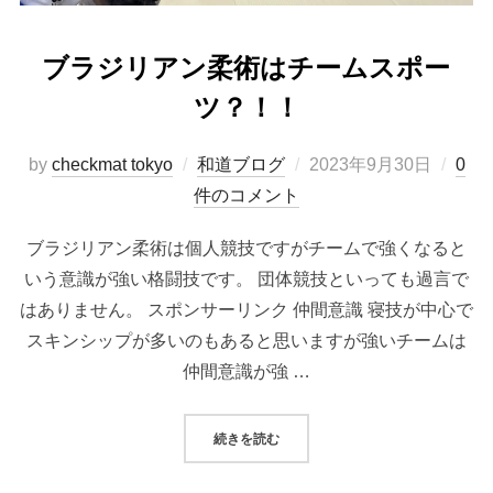
ブラジリアン柔術はチームスポー
ツ？！！
投
by
checkmat tokyo
和道ブログ
2023年9月30日
0
稿
件のコメント
日:
ブラジリアン柔術は個人競技ですがチームで強くなると
いう意識が強い格闘技です。 団体競技といっても過言で
はありません。 スポンサーリンク 仲間意識 寝技が中心で
スキンシップが多いのもあると思いますが強いチームは
仲間意識が強 …
“ブラジリアン柔術はチームスポーツ
続きを読む