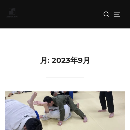
コ
検
ン
サイド
索
テ
対
ン
象:
ツ
へ
ス
月:
2023年9月
キ
ッ
プ