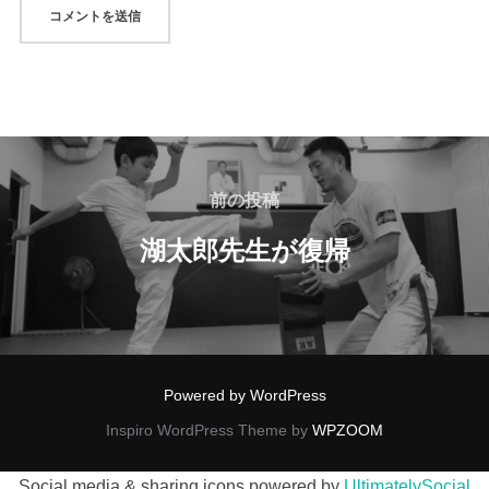
前の投稿
湖太郎先生が復帰
Powered by WordPress
Inspiro WordPress Theme by
WPZOOM
Social media & sharing icons powered by
UltimatelySocial