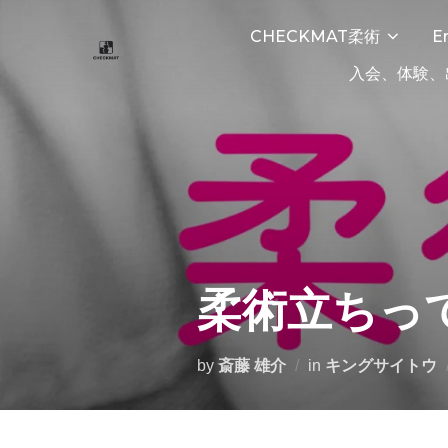
CHECKMAT柔術
E
入会、体験、
柔術立ちっ
by
斎藤 雄介
in
キングサイトウ