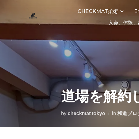
CHECKMAT柔術
E
入会、体験、
道場を解約
by
checkmat tokyo
in
和道ブロ