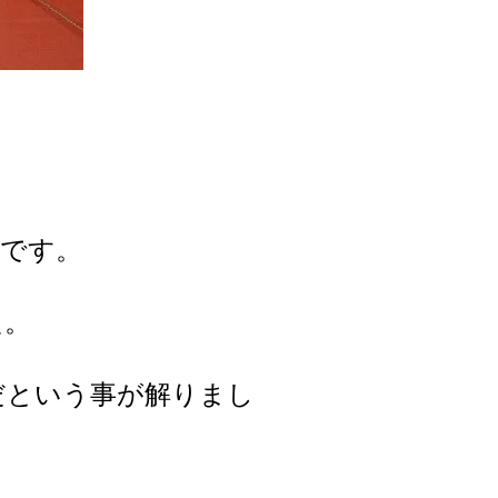
いです。
た。
だという事が解りまし