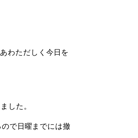
ろあわただしく今日を
いました。
るので日曜までには撤