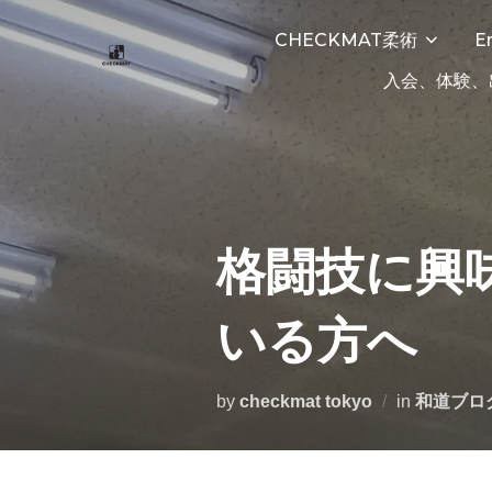
コ
CHECKMAT柔術
E
ン
テ
入会、体験、
ン
ツ
へ
ス
キ
格闘技に興
ッ
プ
いる方へ
by
checkmat tokyo
in
和道ブロ