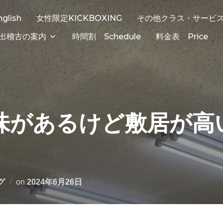
nglish
女性限定KICKBOXING
その他クラス・サービ
出稽古の案内
時間割 Schedule
料金表 Price
味があるけど敷居が高
投
グ
on
2024年6月26日
稿
日: