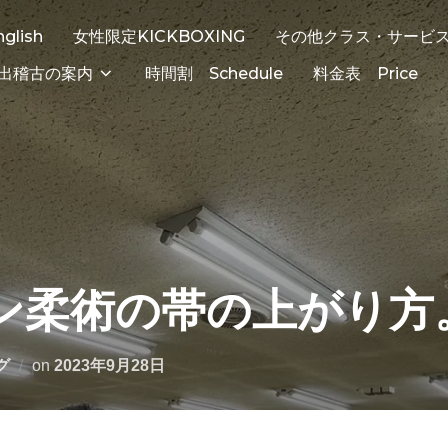
nglish
女性限定KICKBOXING
その他クラス・サービ
出稽古の案内
時間割 Schedule
料金表 Price
ン柔術の帯の上がり方
グ
on
2023年9月28日