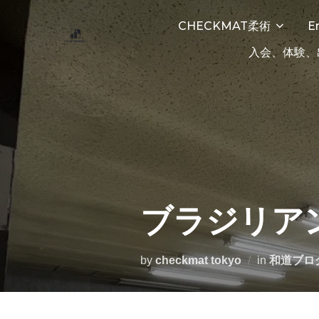
CHECKMAT柔術
E
入会、体験、
ブラジリア
by
checkmat tokyo
in
和道ブロ