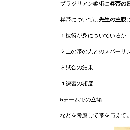
ブラジリアン柔術に
昇帯の
昇帯については
先生の主観
１技術が身についているか
２上の帯の人とのスパーリ
３試合の結果
４練習の頻度
5チームでの立場
などを考慮して帯を与え
て