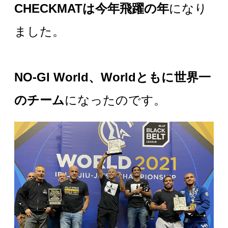
CHECKMAT
は今年飛躍の年
になり
ました。
NO-GI World
、
World
ともに世界一
のチーム
になったのです。