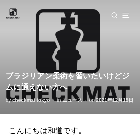
ブラジリアン柔術を習いたいけどジ
ムに通えない方へ
by
checkmat tokyo
in
ニュース
on
2021年12月15日
こんにちは和道です。