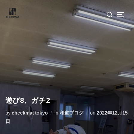
コ
検
ン
サイド
索
テ
対
ン
象:
ツ
へ
ス
キ
ッ
プ
遊び8、ガチ2
投
by
checkmat tokyo
in
和道ブログ
on
2022年12月15
稿
日
日: