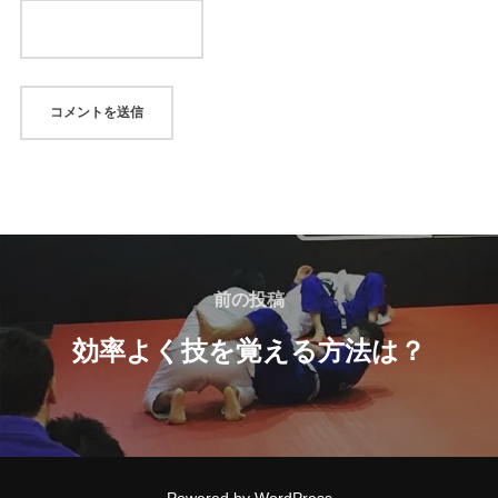
投
稿
前
前の投稿
の
ナ
効率よく技を覚える方法は？
投
ビ
稿
ゲ
ー