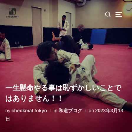
コ
検
ン
サイド
索
テ
対
ン
象:
ツ
へ
ス
キ
ッ
プ
一生懸命やる事は恥ずかしいことで
はありません！！
投
by
checkmat tokyo
in
和道ブログ
on
2023年3月13
稿
日
日: