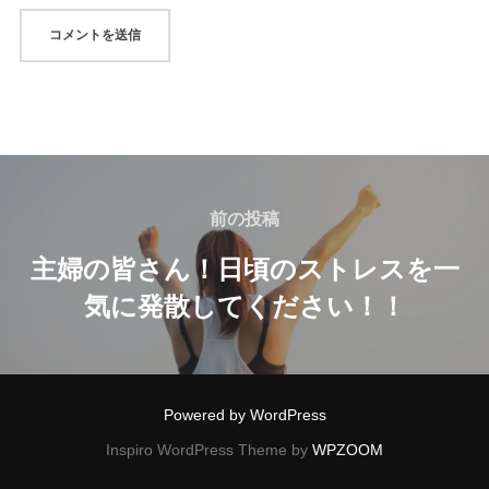
投
稿
前
前の投稿
の
ナ
主婦の皆さん！日頃のストレスを一
投
気に発散してください！！
ビ
稿
ゲ
ー
Powered by WordPress
シ
Inspiro WordPress Theme by
WPZOOM