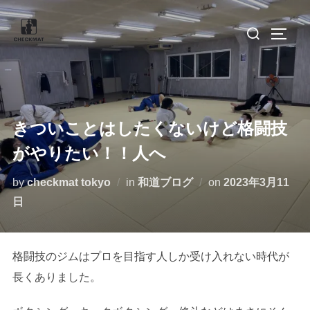
コ
検
ン
サイド
索
テ
対
ン
象:
ツ
へ
ス
きついことはしたくないけど格闘技
キ
がやりたい！！人へ
ッ
投
by
checkmat tokyo
in
和道ブログ
on
2023年3月11
プ
稿
日
日:
格闘技のジムはプロを目指す人しか受け入れない時代が
長くありました。