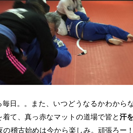
る毎日。。また、いつどうなるかわから
を着て、真っ赤なマットの道場で皆と
汗
夜の稽古始めは今から楽しみ。頑張ろー