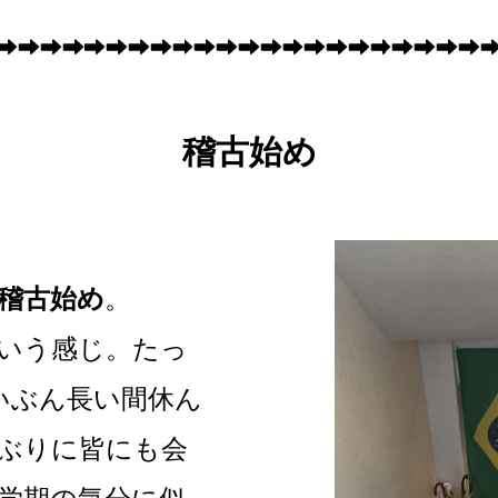
稽古始め
稽古始め
。
いう感じ。たっ
いぶん長い間休ん
ぶりに皆にも会