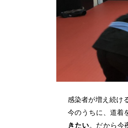
感染者が増え続け
今のうちに、道着
きたい
。だから今