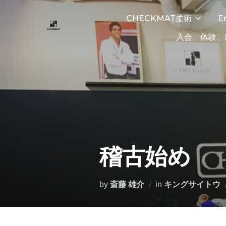
CHECKMAT柔術
E
入会、体験、
稽古始め
by
斎藤 雄介
in
キングサイトウ