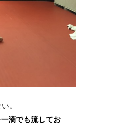
ない。
を一滴でも流してお
！