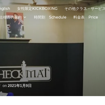
nglish
女性限定KICKBOXING
その他クラス・サービ
出稽古の案内
時間割 Schedule
料金表 Price
on
2021年1月9日