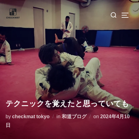
コ
検
ン
サイド
索
テ
対
ン
象:
ツ
へ
ス
キ
ッ
プ
テクニックを覚えたと思っていても
投
by
checkmat tokyo
in
和道ブログ
on
2024年4月10
稿
日
日: