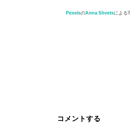
Pexels
の
Anna Shvets
による
コメントする