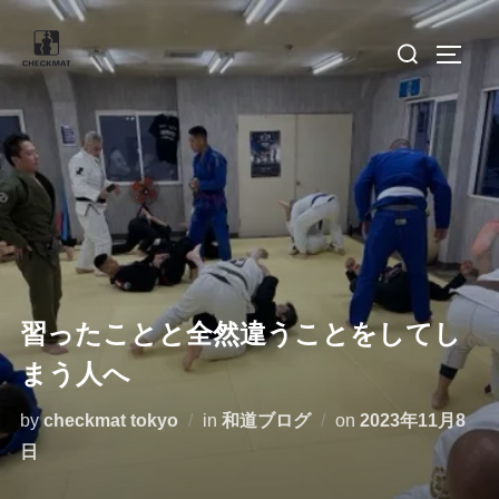
コ
検
ン
サイド
索
テ
対
ン
象:
ツ
へ
ス
キ
ッ
プ
習ったことと全然違うことをしてし
まう人へ
投
by
checkmat tokyo
in
和道ブログ
on
2023年11月8
稿
日
日: